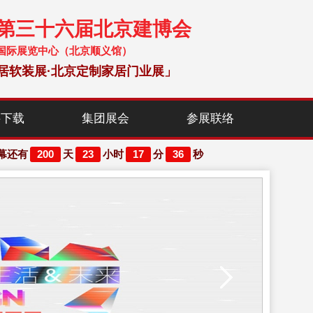
暨第三十六届北京建博会
 中国国际展览中心（北京顺义馆）
居软装展·北京定制家居门业展」
料下载
集团展会
参展联络
200
23
17
35
幕还有
天
小时
分
秒