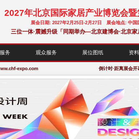
2027年北京国际家居产业博览会
展会日期: 2027年2月25日-2月27日 展会地点:
三位一体·震撼升级「同期举办—北京建博会·北京家
chf-expo.com
服务
观众服务
展位图纸
资
博览会·大会网站
chf-expo.com
倒计时·距离展会开
博览会·大会网站