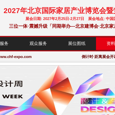
2027年北京国际家居产业博览会
展会日期: 2027年2月25日-2月27日 展会地点:
三位一体·震撼升级「同期举办—北京建博会·北京家
chf-expo.com
服务
观众服务
展位图纸
资
博览会·大会网站
chf-expo.com
倒计时·距离展会开
博览会·大会网站