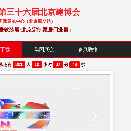
暨第三十六届北京建博会
 中国国际展览中心（北京顺义馆）
居软装展·北京定制家居门业展」
料下载
集团展会
参展联络
201
10
07
47
幕还有
天
小时
分
秒