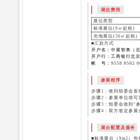
展位费用
展位类型
标准展位
(
9
㎡
起租
)
光地展位
(
36
㎡
起租
)
■汇款方式
开户名：中展智奥（
开户行：工商银行北
9558 8502 0
帐 号：
参展程序
步骤1：收到组委会发
步骤2：参展单位填写
步骤3：组委会收到“
步骤4：双方签定参展
展台配置及服务
■标准展台（9m2）包