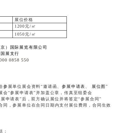
展位价格
1200
元
/㎡
1050
元
/㎡
北京）国际展览有限公司
京国展支行
000 0858 550
给
参
展单位展会资料“邀请函、
参展申请表
、
展位图
”
展会“参展申请表”并加盖公章，传真至组委会
参展申请表”后，双方确认展位并将签定“参展合同”
合同，参展单位在合同日期内支付展位费用，合同生效
括：