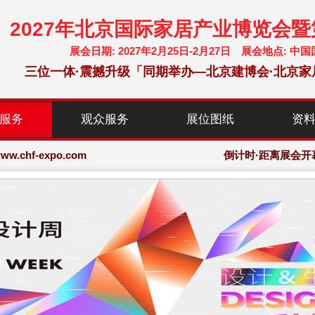
2027年北京国际家居产业博览会
展会日期: 2027年2月25日-2月27日 展会地点:
三位一体·震撼升级「同期举办—北京建博会·北京家
chf-expo.com
服务
观众服务
展位图纸
资
博览会·大会网站
chf-expo.com
倒计时·距离展会开
博览会·大会网站