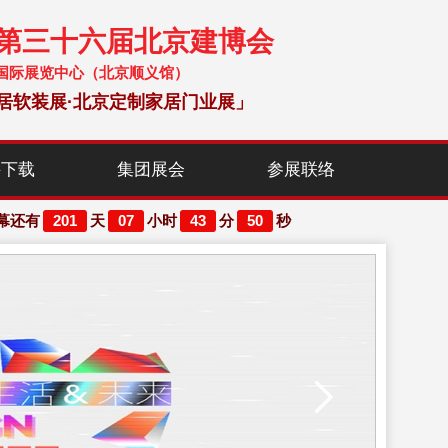
暨第三十六届北京建博会
 中国国际展览中心（北京顺义馆）
居软装展·北京定制家居门业展」
料下载
集团展会
参展联络
201
07
43
50
幕还有
天
小时
分
秒